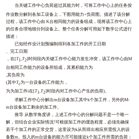
当关键工作中心负荷超过其能力时，可将工作中心上的任务按
作业数分解到各加工设备上，下图用能力+负荷图
。描述了该分解
过程，该工作中心由 K台相同能力的设备组成，现将该工作中心上
的任务合理地细分到设备上。整个任务分解可用如下数学公式进行
描述：
已知经作业计划预编制得到各加工件的开工日期
、完工日期
，在[
T
,
T
]时间段内关键工作中心能力发生冲突，该工作中心由M
1
2
台相同工作能力的设备所组成，其累积能力为
,其负荷为
(其中
T
为一台设备的工作能力，
c
为为加工件i在[
T
,
T
]时段内对工作中心产生的负荷)。
1
2
求解工作中心分解出m台设备加工其中k个加工件，另外的M-
m台设备加工剩余的加工件。
推导 从数学角度讲，上述工作中心的分解问题不是一个唯一
解，但结合企业实际情况!可根据加工件的缓急程度，必须先确保
若干个加工件的正常交货，这里设为k从而得出相应所需投入的设
备数m。投入的m台设备的能力尽可能接近k个加工件所需的负荷：