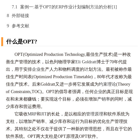
7.1
案例一:基于OPT的ERP作业计划编制方法的分析[1]
8
外部链接
9
参考文献
什么是OPT?
OPT(Optimized Production Technology,最佳生产技术)是一种改
善生产管理的技术，以色列物理学家
Eli Goldratt
博士于70年代提
出，用于安排
企业
生产人力和物料调度的计划方法。最初被称作最
佳生产时间表(Optimized Production Timetable)，80年代才改称为最
佳生产技术。后来Goldratt又进一步将它发展成为
约束理论
(Theory
of Constraints,TOC)。OPT的倡导者强调，任何
企业
的真正目标是现
在和未来都赚钱；要实现这个目标，必须在增加
产销率
的同时，减
少库存和营运费用。
它吸收
MRP
和
JIT
的长处，是以相应的
管理原理
和软件系统为
支柱，以增加产销率、减少库存和运行为目标的优化生产管理技
术。其特别之处不仅在于提供了一种新的管理思想，而且在于它的
软件系统。OPT两大支柱是OPT原理及OPT软件。