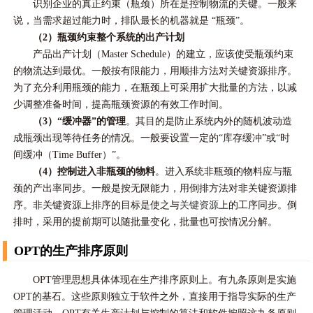
识别企业的真正约束（瓶颈）所在是控制物流的关键。一般来
说，当需求超过能力时，排队最长的机器就是 “瓶颈”。
（2）瓶颈约束整个系统的出产计划
产品出产计划（Master Schedule）的建立，应该使受瓶颈约束
的物流达到最优。一般按有限能力，用顺排方法对关键资源排序。
为了充分利用瓶颈的能力，在瓶颈上可采用扩大批量的方法，以减
少调整准备时间，提高瓶颈资源的有效工作时间。
（3）“缓冲器”的管理
。其目的是防止系统内外的随机波动造
成瓶颈出现等待任务的情况。一般要设置一定的“库存缓冲”或“时
间缓冲（Time Buffer）”。
（4）控制进入非瓶颈的物料
。进入系统非瓶颈的物料应与瓶
颈的产出率同步。一般是按无限能力，用倒排方法对非关键资源排
序。非关键资源上排序的目标是使之与
关键资源
上的工序同步。倒
排时，采用的提前期可以随批量变化，批量也可按情况分解。
OPT的生产排序原则
OPT管理思想具体体现在生产排序原则上。有九条原则是实施
OPT的基石。这些原则独立于软件之外，直接用于指导实际的生产