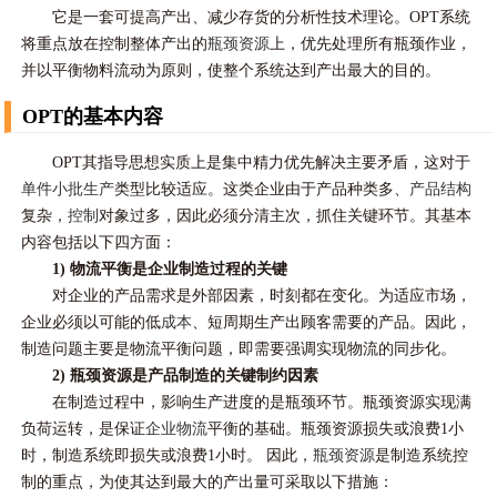
它是一套可提高产出、减少存货的分析性技术理论。OPT系统
将重点放在控制整体产出的
瓶颈资源
上，优先处理所有瓶颈作业，
并以平衡物料流动为原则，使整个系统达到产出最大的目的。
OPT的基本内容
OPT其指导思想实质上是集中精力优先解决主要矛盾，这对于
单件小批生产
类型比较适应。这类企业由于产品种类多、
产品结构
复杂，
控制
对象过多，因此必须分清主次，抓住关键环节。其基本
内容包括以下四方面：
1) 物流平衡是企业制造过程的关键
对企业的产品需求是外部因素，时刻都在变化。为适应市场，
企业必须以可能的低
成本
、短周期生产出顾客需要的产品。因此，
制造问题主要是物流平衡问题，即需要强调实现物流的同步化。
2) 瓶颈资源是产品制造的关键制约因素
在制造过程中，影响生产进度的是瓶颈环节。瓶颈资源实现满
负荷运转，是保证
企业物流
平衡的基础。瓶颈资源损失或浪费1小
时，制造系统即损失或浪费1小时。 因此，
瓶颈资源
是制造系统控
制的重点，为使其达到最大的产出量可采取以下措施：