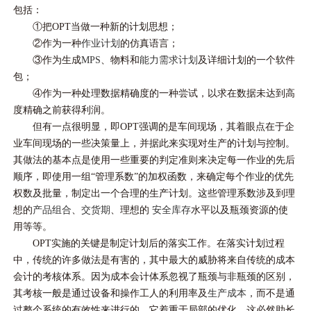
包括：
①把OPT当做一种新的计划思想；
②作为一种
作业计划
的仿真语言；
③作为生成
MPS
、物料和
能力需求计划
及详细计划的一个软件
包；
④作为一种处理数据精确度的一种尝试，以求在数据未达到高
度精确之前获得利润。
但有一点很明显，即OPT强调的是车间现场，其着眼点在于企
业车间现场的一些决策量上，并据此来实现对生产的计划与控制。
其做法的基本点是使用一些重要的判定准则来决定每一作业的先后
顺序，即使用一组“管理系数”的加权函数，来确定每个作业的优先
权数及批量，制定出一个合理的生产计划。这些管理系数涉及到理
想的
产品组合
、
交货期
、理想的
安全库存
水平以及瓶颈资源的使
用等等。
OPT实施的关键是制定计划后的落实工作。在落实计划过程
中，传统的许多做法是有害的，其中最大的威胁将来自传统的成本
会计的考核体系。因为成本会计体系忽视了瓶颈与非瓶颈的区别，
其考核一般是通过设备和操作工人的利用率及
生产成本
，而不是通
过整个系统的有效性来进行的，它着重于局部的优化，这必然助长