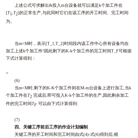
上述公式可求解出&投入m台设备就可以满足k个加工件在
[
T
,
T
]的正常生产,与此同时它们在该工序的开工时间、完工时间
1
2
为。
当m=M时，表示[T_1,T_2]时间段内该工作中心所有设备均在
加工上述k个加工件!因此剩下的K-k个加工件的完工时间T_F可根据
下式计算得到：
=
(6)
当m<M时,剩下的K-K个加工件则在M-m台设备上进行加工,当k
个加工件在
T
完成后,即可投入K-k个加工件的生产,因此剩余加工
2
件的完工时间
T
可以由下式计算得到:
F
(7)
四、关键工序前后工序的作业计划编制
关键工序的开工时间和完工时间由式(4)-式(6)得到后,根