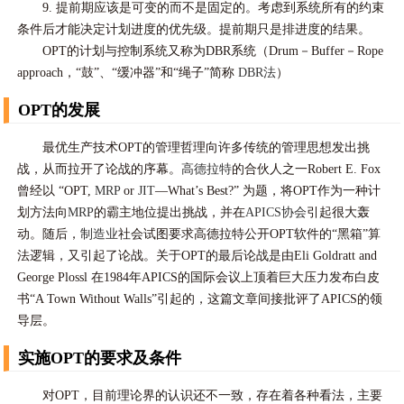
9. 提前期应该是可变的而不是固定的。考虑到系统所有的约束
条件后才能决定计划进度的优先级。提前期只是排进度的结果。
OPT的计划与控制系统又称为DBR系统（Drum－Buffer－Rope
approach，“鼓”、“缓冲器”和“绳子”简称
DBR法
）
OPT的发展
最优生产技术OPT的管理哲理向许多传统的管理思想发出挑
战，从而拉开了论战的序幕。
高德拉特
的合伙人之一Robert E. Fox
曾经以 “OPT,
MRP
or
JIT
—What’s Best?” 为题，将OPT作为一种计
划方法向
MRP
的霸主地位提出挑战，并在
APICS协会
引起很大轰
动。随后，
制造业
社会试图要求高德拉特公开OPT软件的“黑箱”算
法逻辑，又引起了论战。关于OPT的最后论战是由Eli Goldratt and
George Plossl 在1984年APICS的国际会议上顶着巨大压力发布白皮
书“A Town Without Walls”引起的，这篇文章间接批评了APICS的领
导层。
实施OPT的要求及条件
对OPT，目前理论界的认识还不一致，存在着各种看法，主要