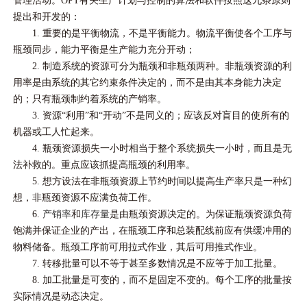
管理活动。OPT有关生产计划与控制的算法和软件按照这九条原则
提出和开发的：
1. 重要的是平衡物流，不是平衡能力。物流平衡使各个工序与
瓶颈同步，能力平衡是生产能力充分开动；
2. 制造系统的资源可分为瓶颈和非瓶颈两种。非瓶颈资源的利
用率是由系统的其它约束条件决定的，而不是由其本身能力决定
的；只有瓶颈制约着系统的产销率。
3. 资源“利用”和“开动”不是同义的；应该反对盲目的使所有的
机器或工人忙起来。
4. 瓶颈资源损失一小时相当于整个系统损失一小时，而且是无
法补救的。重点应该抓提高瓶颈的利用率。
5. 想方设法在非瓶颈资源上节约时间以提高生产率只是一种幻
想，非瓶颈资源不应满负荷工作。
6.
产销率
和
库存量
是由瓶颈资源决定的。为保证瓶颈资源负荷
饱满并保证企业的产出，在瓶颈工序和总装配线前应有供缓冲用的
物料储备。瓶颈工序前可用拉式作业，其后可用推式作业。
7. 转移批量可以不等于甚至多数情况是不应等于加工批量。
8. 加工批量是可变的，而不是固定不变的。每个工序的批量按
实际情况是动态决定。