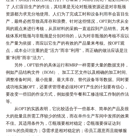
了 人们盲目生产的作法，其结果是无论对瓶颈资源还是对非瓶颈
资源都力求充分地使用。人们为了完成工时和
设备利用率
会盲目生
产，最终必然导致高库存和浪费。针对这些情况，OPT则力求从全
局的观点来进行考核，从
原材料
的采购一直追踪到
产品销售
。其考
核体系对瓶颈与非瓶颈是分别对待的，认为对非瓶颈的考核不应以
生产量为依据，而应以它生产的有效的产品量来考核。按OPT观
点，
成本会计
注重的是“活力”而非”利用”，而正确的做法应该是注
重“利用”而非“活力”。
另外，OPT软件的具体运行和MRP一样需要大量的数据支持，
例如产品结构文件（
BOM
）、加工工艺文件以及精确的加工时间、
调整准备时间、最小批量、最大库存、替代设备等等数据。同时要
成功地实施OPT，还要求管理者必须对OPT产生的计划要有信心，
要改变一些旧的作业方式，例如接受午餐和工修连续工作制的作法
等。
从OPT的实践表明，它比较适合于一些基本、简单的产品及很
大的批量且所需工序较少的情况，而在
单件生产
车间中发挥的效果
不佳。其适用条件为，①瓶颈要相对稳定；②瓶颈要保证达到
100％的负荷能力；③需求是相对稳定的；④员工愿意而且能够服